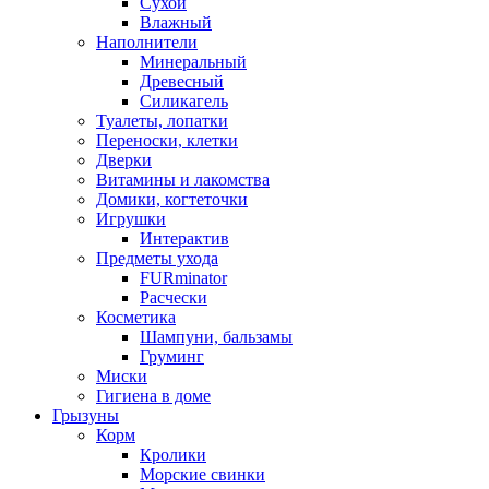
Сухой
Влажный
Наполнители
Минеральный
Древесный
Силикагель
Туалеты, лопатки
Переноски, клетки
Дверки
Витамины и лакомства
Домики, когтеточки
Игрушки
Интерактив
Предметы ухода
FURminator
Расчески
Косметика
Шампуни, бальзамы
Груминг
Миски
Гигиена в доме
Грызуны
Корм
Кролики
Морские свинки