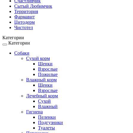
Счастливчик
Сытый Любимчик
Территория
Фармавит
Цитодерм
Чистотел
Категории
Категории
Toggle
navigation
Собаки
Сухой корм
Щенки
Взрослые
Пожилые
Влажный корм
Щенки
Взрослые
Лечебный корм
Сухой
Влажный
Гигиена
Пеленки
Подгузники
Туалеты