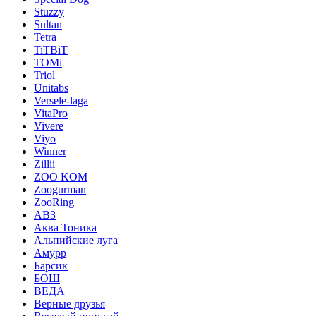
Stuzzy
Sultan
Tetra
TiTBiT
TOMi
Triol
Unitabs
Versele-laga
VitaPro
Vivere
Viyo
Winner
Zillii
ZOO KOM
Zoogurman
ZooRing
АВЗ
Аква Тоника
Альпийские луга
Амурр
Барсик
БОШ
ВЕДА
Верные друзья