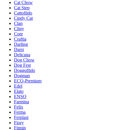
Cat Chow
Cat Step
Cattofūdo
Cindy Cat
Clan
Cliny
Core
Craftia
Darling
Darsi
Delicana
Dog Chow
Dog Fest
Doggufūdo
Dogman
ECO-Premium
Edel
Elato
ENSO
Farmina
Felix
Ferma
Ferplast
Fiory
Fitmin