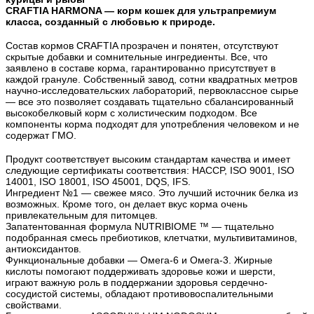
CRAFTIA HARMONA — корм кошек для ультрапремиум
класса, созданный с любовью к природе.
Состав кормов CRAFTIA прозрачен и понятен, отсутствуют
скрытые добавки и сомнительные ингредиенты. Все, что
заявлено в составе корма, гарантированно присутствует в
каждой грануле. Собственный завод, сотни квадратных метров
научно-исследовательских лабораторий, первоклассное сырье
— все это позволяет создавать тщательно сбалансированный
высокобелковый корм с холистическим подходом. Все
компоненты корма подходят для употребления человеком и не
содержат ГМО.
Продукт соответствует высоким стандартам качества и имеет
следующие сертификаты соответствия: HACCP, ISO 9001, ISO
14001, ISO 18001, ISO 45001, DQS, IFS.
Ингредиент №1 — свежее мясо. Это лучший источник белка из
возможных. Кроме того, он делает вкус корма очень
привлекательным для питомцев.
Запатентованная формула NUTRIBIOME ™ — тщательно
подобранная смесь пребиотиков, клетчатки, мультивитаминов,
антиоксидантов.
Функциональные добавки — Омега-6 и Омега-3. Жирные
кислоты помогают поддерживать здоровье кожи и шерсти,
играют важную роль в поддержании здоровья сердечно-
сосудистой системы, обладают противовоспалительными
свойствами.