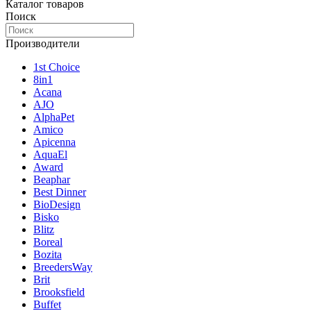
Каталог товаров
Поиск
Производители
1st Choice
8in1
Acana
AJO
AlphaPet
Amico
Apicenna
AquaEl
Award
Beaphar
Best Dinner
BioDesign
Bisko
Blitz
Boreal
Bozita
BreedersWay
Brit
Brooksfield
Buffet