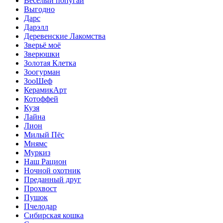
Веселый попугай
Выгодно
Дарс
Дарэлл
Деревенские Лакомства
Зверьё моё
Зверюшки
Золотая Клетка
Зоогурман
ЗооШеф
КерамикАрт
Котоффей
Кузя
Лайна
Лион
Милый Пёс
Мнямс
Муркиз
Наш Рацион
Ночной охотник
Преданный друг
Прохвост
Пушок
Пчелодар
Сибирская кошка