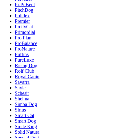
Pi-Pi Bent
PitchDog
Polidex
Premier
PrettyCat
Primordial
Pro Plan
ProBalance
ProNature
Puffins
PureLuxe
Rising Dog
Rolf Club
Royal Canin
Savarra
Savic
Schesir
Shelma
Simba Dog
Sirius
Smart Cat
Smart Dog
Smile King
Solid Natura
Special Dog