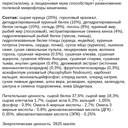
перистальтику, а люцерновая мука способствует размножению
полезной микрофлоры кишечника.
Состав:
сырая курица (20%), гороховый крахмал,
дегидратированный куриный белок (10%), дегидратированный
белок сельди (10%), сельдь (8%), лосось (8%), куриный жир,
рыбий жир (лососевый), экстрактированные семена киноа (4%),
гидролизованный рыбий белок (треска, пикша),
гидролизованные белки птицы (курица, индейка), куриные
потроха (печень, сердце, почки), сухое яйцо (куриное), льняное
семя, сухая свекольная пульпа, люцерновая мука, волокна
гороха, сушеная черника (0,5%), сушеная клюква, сушеная
ацерола, сушеное яблоко Аннурка, сушеная спаржа, сушеная
тыква, инулин цикория (0,4%), дрожжевой экстракт (источник
маннанолигосахаридов) (0,3%), фруктоолигосахариды (0,3%),
аскофиллум узловатый (Ascophyllum Nodosum), карбонат
кальция, монокальцийфосфат, хлорид калия, хлорид натрия,
сухие пивные дрожжи, алоэ вера, розмарин, куркума, календула,
шелуха и семена подорожника, юкка Шидигера.
Питательная ценность: сырой белок 37,6%; сырой жир 18,3%;
сырая клетчатка 1,7%; сырая зола 6,3%; кальций - 1,05%;
фосфор - 0,9%; Омега-6 жирные кислоты - 2,7%; Омега-3
жирные кислоты - 0,8%; докозагексаеновая кислота (ДГК) -
0,35%; эйкозапентаеновая кислота (ЭПК) - 0,25%.
Энергетическая ценность: 3925 ккал/кг.