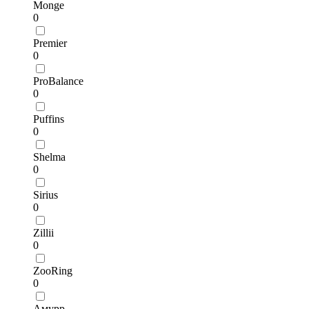
Monge
0
Premier
0
ProBalance
0
Puffins
0
Shelma
0
Sirius
0
Zillii
0
ZooRing
0
Амурр