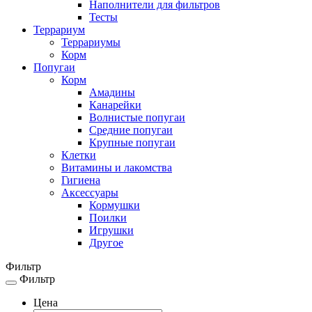
Наполнители для фильтров
Тесты
Террариум
Террариумы
Корм
Попугаи
Корм
Амадины
Канарейки
Волнистые попугаи
Средние попугаи
Крупные попугаи
Клетки
Витамины и лакомства
Гигиена
Аксессуары
Кормушки
Поилки
Игрушки
Другое
Фильтр
Фильтр
Toggle
navigation
Цена