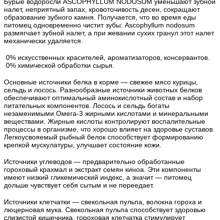
Бурые водоросли ASCOPHYLLUM NODOSUM уменьшают зубной
налет, неприятный запах, кровоточивость десен, сокращают
образование зубного камня. Получается, что во время еды
питомец одновременно чистит зубы: Ascophyllum nodosum
размягчает зубной налет, а при жевании сухих гранул этот налет
механически удаляется.
0% искусственных красителей, ароматизаторов, консервантов.
0% химической обработки сырья.
Основные источники белка в корме — свежее мясо курицы,
сельдь и лосось. Разнообразные источники животных белков
обеспечивают оптимальный аминокислотный состав и набор
питательных компонентов. Лосось и сельдь богаты
незаменимыми Омега-3 жирными кислотами и минеральными
веществами. Жирные кислоты контролируют воспалительные
процессы в организме, что хорошо влияет на здоровье суставов.
Легкоусвояемый рыбный белок способствует формированию
крепкой мускулатуры, улучшает состояние кожи.
Источники углеводов — предварительно обработанные
гороховый крахмал и экстракт семян киноа. Эти компоненты
имеют низкий гликемический индекс, а значит — питомец
дольше чувствует себя сытым и не переедает.
Источники клетчатки — свекольная пульпа, волокна гороха и
люцерновая мука. Свекольная пульпа способствует здоровью
слизистой кишечника, гороховая клетчатка стимулирует