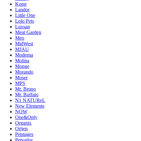
Kong
Landor
Little One
Lolo Pets
Luxsan
Meat Garden
Meo
MidWest
MJAU
Moderna
Molina
Monge
Morando
Moser
MPS
Mr. Bruno
Mr. Buffalo
N1 NATUReL
New Elements
NOW
One&Only
Organix
Orijen
Petstages
Petvador