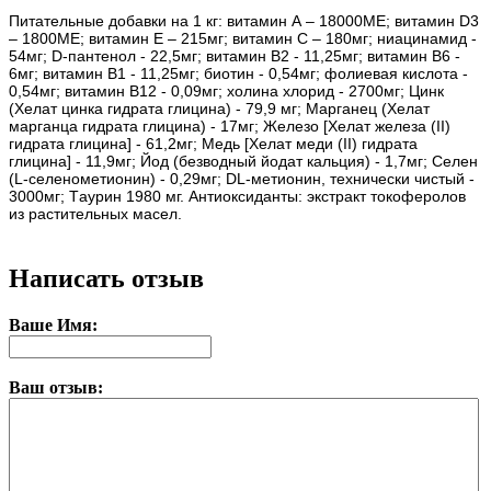
Питательные добавки на 1 кг: витамин А – 18000ME; витамин D3
– 1800ME; витамин Е – 215мг; витамин С – 180мг; ниацинамид -
54мг; D-пантенол - 22,5мг; витамин B2 - 11,25мг; витамин B6 -
6мг; витамин B1 - 11,25мг; биотин - 0,54мг; фолиевая кислота -
0,54мг; витамин B12 - 0,09мг; холина хлорид - 2700мг; Цинк
(Хелат цинка гидрата глицина) - 79,9 мг; Марганец (Хелат
марганца гидрата глицина) - 17мг; Железо [Хелат железа (II)
гидрата глицина] - 61,2мг; Медь [Хелат меди (II) гидрата
глицина] - 11,9мг; Йод (безводный йодат кальция) - 1,7мг; Cелен
(L-селенометионин) - 0,29мг; DL-метионин, технически чистый -
3000мг; Tаурин 1980 мг. Антиоксиданты: экстракт токоферолов
из растительных масел.
Написать отзыв
Ваше Имя:
Ваш отзыв: