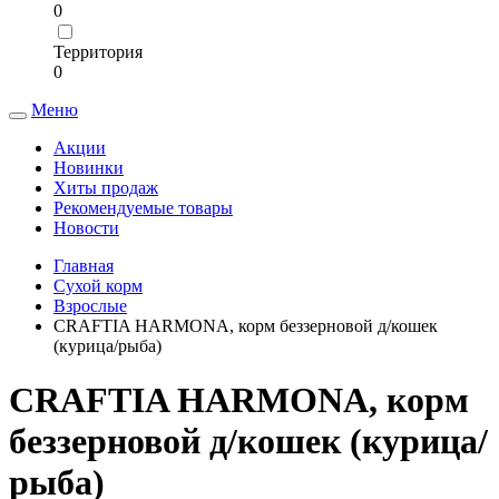
0
Территория
0
Меню
Toggle
navigation
Акции
Новинки
Хиты продаж
Рекомендуемые товары
Новости
Главная
Сухой корм
Взрослые
CRAFTIA HARMONA, корм беззерновой д/кошек
(курица/рыба)
CRAFTIA HARMONA, корм
беззерновой д/кошек (курица/
рыба)