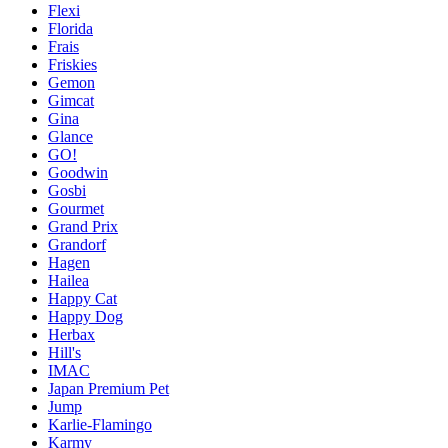
Flexi
Florida
Frais
Friskies
Gemon
Gimcat
Gina
Glance
GO!
Goodwin
Gosbi
Gourmet
Grand Prix
Grandorf
Hagen
Hailea
Happy Cat
Happy Dog
Herbax
Hill's
IMAC
Japan Premium Pet
Jump
Karlie-Flamingo
Karmy