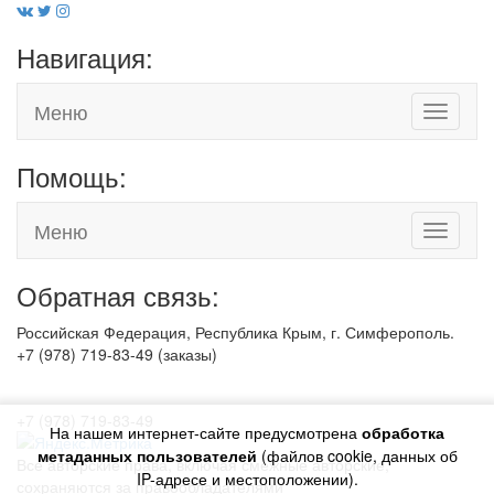
Навигация:
Меню
Toggle
navigati
Помощь:
Меню
Toggle
navigati
Обратная связь:
Российская Федерация, Республика Крым, г. Симферополь.
+7 (978) 719-83-49 (заказы)
+7 (978) 719-83-49
На нашем интернет-сайте предусмотрена
обработка
метаданных пользователей
(файлов cookie, данных об
Все авторские права, включая смежные авторские,
IP-адресе и местоположении).
сохраняются за правообладателями