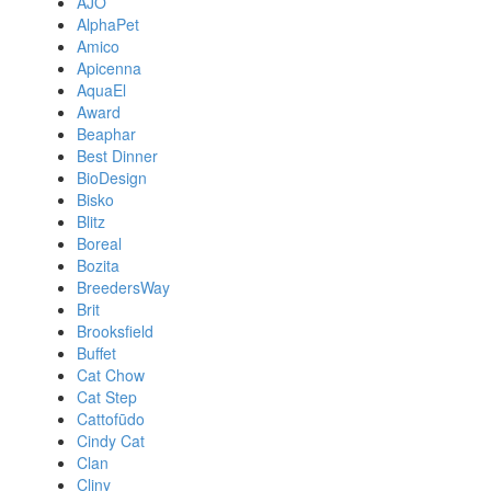
AJO
AlphaPet
Amico
Apicenna
AquaEl
Award
Beaphar
Best Dinner
BioDesign
Bisko
Blitz
Boreal
Bozita
BreedersWay
Brit
Brooksfield
Buffet
Cat Chow
Cat Step
Cattofūdo
Cindy Cat
Clan
Cliny