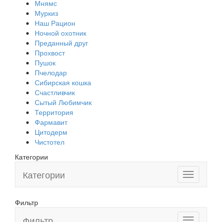
Мнямс
Муркиз
Наш Рацион
Ночной охотник
Преданный друг
Прохвост
Пушок
Пчелодар
Сибирская кошка
Счастливчик
Сытый Любимчик
Территория
Фармавит
Цитодерм
Чистотел
Категории
Категории
Toggle
navigation
Фильтр
Фильтр
Toggle