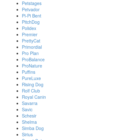
Petstages
Petvador
Pi-Pi Bent
PitchDog
Polidex
Premier
PrettyCat
Primordial
Pro Plan
ProBalance
ProNature
Puffins
PureLuxe
Rising Dog
Rolf Club
Royal Canin
Savarra
Savic
Schesir
Shelma
Simba Dog
Sirius