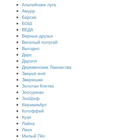
Альпийские луга
Амурр
Барсик
БОШ
ВЕДА
Верные друзья
Веселый попугай
Выгодно
Дарс
Дарэлл
Деревенские Лакомства
Зверьё моё
Зверюшки
Золотая Клетка
Зоогурман
ЗооШеф
КерамикАрт
Котоффей
Кузя
Лайна
Лион
Милый Пёс