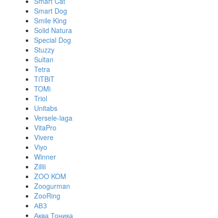
Smart Cat
Smart Dog
Smile King
Solid Natura
Special Dog
Stuzzy
Sultan
Tetra
TiTBiT
TOMi
Triol
Unitabs
Versele-laga
VitaPro
Vivere
Viyo
Winner
Zillii
ZOO KOM
Zoogurman
ZooRing
АВЗ
Аква Тоника