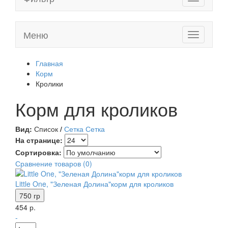
navigation
Меню
Toggle
navigation
Главная
Корм
Кролики
Корм для кроликов
Вид:
Список
/
Сетка
Сетка
На странице:
Сортировка:
Сравнение товаров (0)
Little One, "Зеленая Долина"корм для кроликов
750 гр
454 р.
-