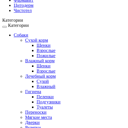
Фармавит
Цитодерм
Чистотел
Категории
Категории
Toggle
navigation
Собаки
Сухой корм
Щенки
Взрослые
Пожилые
Влажный корм
Щенки
Взрослые
Лечебный корм
Сухой
Влажный
Гигиена
Пеленки
Подгузники
Туалеты
Переноски
Мягкие места
Дверки
Рулетки