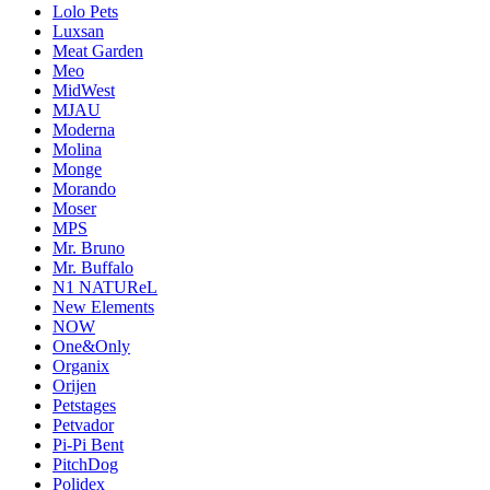
Lolo Pets
Luxsan
Meat Garden
Meo
MidWest
MJAU
Moderna
Molina
Monge
Morando
Moser
MPS
Mr. Bruno
Mr. Buffalo
N1 NATUReL
New Elements
NOW
One&Only
Organix
Orijen
Petstages
Petvador
Pi-Pi Bent
PitchDog
Polidex