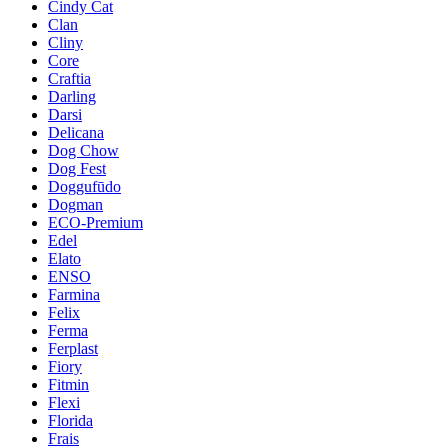
Cindy Cat
Clan
Cliny
Core
Craftia
Darling
Darsi
Delicana
Dog Chow
Dog Fest
Doggufūdo
Dogman
ECO-Premium
Edel
Elato
ENSO
Farmina
Felix
Ferma
Ferplast
Fiory
Fitmin
Flexi
Florida
Frais