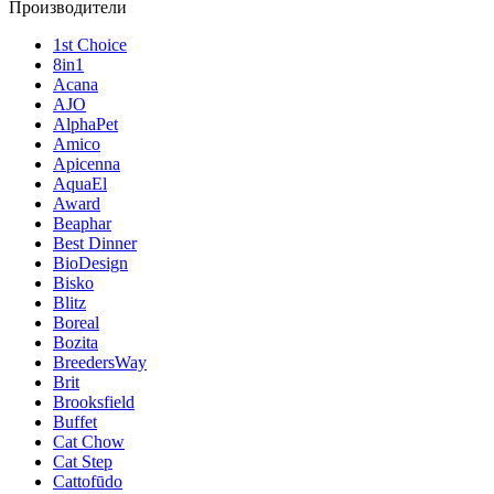
Производители
1st Choice
8in1
Acana
AJO
AlphaPet
Amico
Apicenna
AquaEl
Award
Beaphar
Best Dinner
BioDesign
Bisko
Blitz
Boreal
Bozita
BreedersWay
Brit
Brooksfield
Buffet
Cat Chow
Cat Step
Cattofūdo