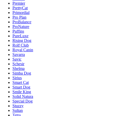
Premier
PrettyCat
Primordial
Pro Plan
ProBalance
ProNature
Puffins
PureLuxe
Rising Dog
Rolf Club
Royal Canin
Savarra
Savic
Schesir
Shelma
Simba Dog
Sirius
Smart Cat
Smart Dog
Smile King
Solid Natura
Special Dog
Stuzzy
Sultan
Tetra