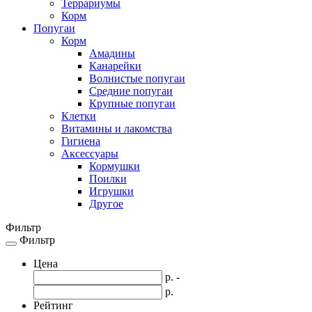
Террариумы
Корм
Попугаи
Корм
Амадины
Канарейки
Волнистые попугаи
Средние попугаи
Крупные попугаи
Клетки
Витамины и лакомства
Гигиена
Аксессуары
Кормушки
Поилки
Игрушки
Другое
Фильтр
Фильтр
Toggle
navigation
Цена
р. -
р.
Рейтинг