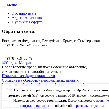
Меню
Toggle
navigation
Это надо знать
Адреса магазинов
Публичная оферта
Обратная связь:
Российская Федерация, Республика Крым, г. Симферополь.
+7 (978) 719-83-49 (заказы)
+7 (978) 719-83-49
Все авторские права, включая смежные авторские,
сохраняются за правообладателями
Политика конфиденциальности
Согласие на обработку персональных данных
Создание сайтов Симферополь
Продвижение сайтов
Симферополь
На нашем интернет-сайте предусмотрена
обработка метаданн
пользователей
(файлов cookie, данных об IP-адресе и местоположе
×
Используя web-ресурс
zoocrimea.ru
, Вы соглашаетесь с
политик
конфиденциальности
и обработкой
персональных данных
Товар добавлен в корзину