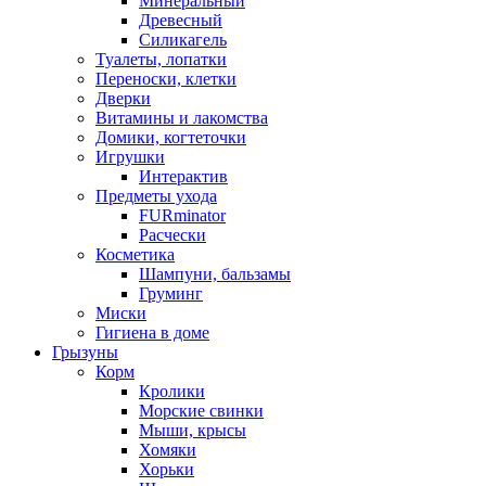
Минеральный
Древесный
Силикагель
Туалеты, лопатки
Переноски, клетки
Дверки
Витамины и лакомства
Домики, когтеточки
Игрушки
Интерактив
Предметы ухода
FURminator
Расчески
Косметика
Шампуни, бальзамы
Груминг
Миски
Гигиена в доме
Грызуны
Корм
Кролики
Морские свинки
Мыши, крысы
Хомяки
Хорьки