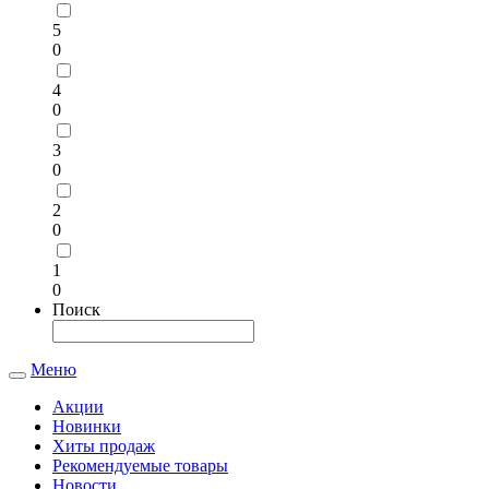
5
0
4
0
3
0
2
0
1
0
Поиск
Меню
Toggle
navigation
Акции
Новинки
Хиты продаж
Рекомендуемые товары
Новости