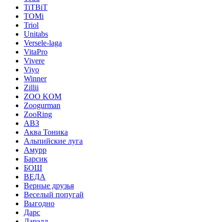
TiTBiT
TOMi
Triol
Unitabs
Versele-laga
VitaPro
Vivere
Viyo
Winner
Zillii
ZOO KOM
Zoogurman
ZooRing
АВЗ
Аква Тоника
Альпийские луга
Амурр
Барсик
БОШ
ВЕДА
Верные друзья
Веселый попугай
Выгодно
Дарс
Дарэлл