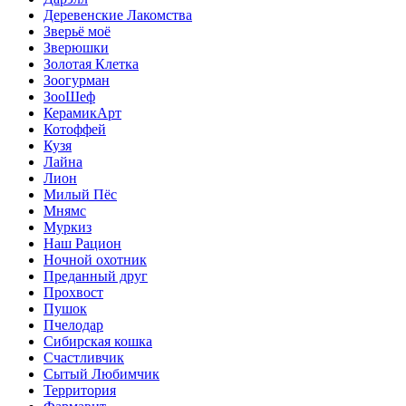
Деревенские Лакомства
Зверьё моё
Зверюшки
Золотая Клетка
Зоогурман
ЗооШеф
КерамикАрт
Котоффей
Кузя
Лайна
Лион
Милый Пёс
Мнямс
Муркиз
Наш Рацион
Ночной охотник
Преданный друг
Прохвост
Пушок
Пчелодар
Сибирская кошка
Счастливчик
Сытый Любимчик
Территория