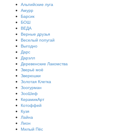
Альпийские луга
Амурр
Барсик
БОШ
ВЕДА
Верные друзья
Веселый попугай
Выгодно
Дарс
Дарэлл
Деревенские Лакомства
Зверьё моё
Зверюшки
Золотая Клетка
Зоогурман
ЗооШеф
КерамикАрт
Котоффей
Кузя
Лайна
Лион
Милый Пёс