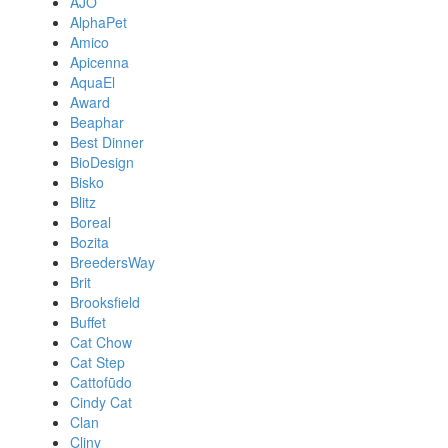
AJO
AlphaPet
Amico
Apicenna
AquaEl
Award
Beaphar
Best Dinner
BioDesign
Bisko
Blitz
Boreal
Bozita
BreedersWay
Brit
Brooksfield
Buffet
Cat Chow
Cat Step
Cattofūdo
Cindy Cat
Clan
Cliny