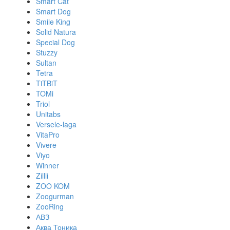
Smart Cat
Smart Dog
Smile King
Solid Natura
Special Dog
Stuzzy
Sultan
Tetra
TiTBiT
TOMi
Triol
Unitabs
Versele-laga
VitaPro
Vivere
Viyo
Winner
Zillii
ZOO KOM
Zoogurman
ZooRing
АВЗ
Аква Тоника