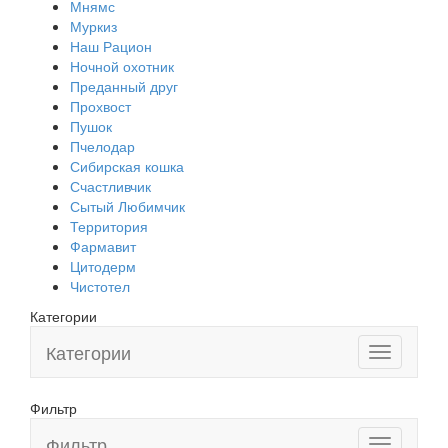
Мнямс
Муркиз
Наш Рацион
Ночной охотник
Преданный друг
Прохвост
Пушок
Пчелодар
Сибирская кошка
Счастливчик
Сытый Любимчик
Территория
Фармавит
Цитодерм
Чистотел
Категории
Категории
Toggle
navigation
Фильтр
Фильтр
Toggle