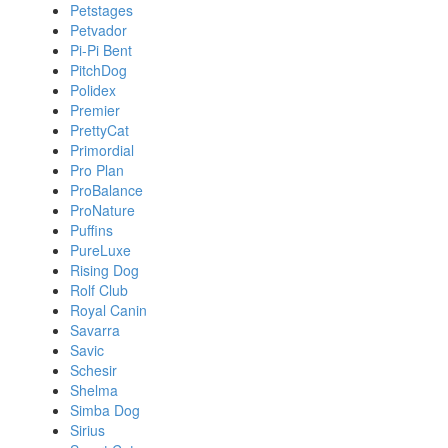
Petstages
Petvador
Pi-Pi Bent
PitchDog
Polidex
Premier
PrettyCat
Primordial
Pro Plan
ProBalance
ProNature
Puffins
PureLuxe
Rising Dog
Rolf Club
Royal Canin
Savarra
Savic
Schesir
Shelma
Simba Dog
Sirius