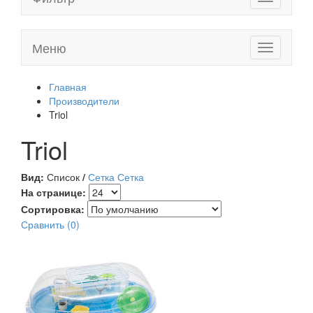
navigation
Меню
Toggle
navigation
Главная
Производители
Triol
Triol
Вид:
Список
/
Сетка
Сетка
На странице:
Сортировка:
Сравнить (0)