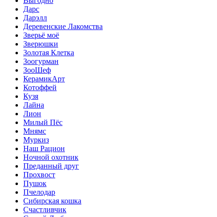
Выгодно
Дарс
Дарэлл
Деревенские Лакомства
Зверьё моё
Зверюшки
Золотая Клетка
Зоогурман
ЗооШеф
КерамикАрт
Котоффей
Кузя
Лайна
Лион
Милый Пёс
Мнямс
Муркиз
Наш Рацион
Ночной охотник
Преданный друг
Прохвост
Пушок
Пчелодар
Сибирская кошка
Счастливчик