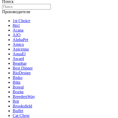
Поиск
Производители
1st Choice
8in1
Acana
AJO
AlphaPet
Amico
Apicenna
AquaEl
Award
Beaphar
Best Dinner
BioDesign
Bisko
Blitz
Boreal
Bozita
BreedersWay
Brit
Brooksfield
Buffet
Cat Chow