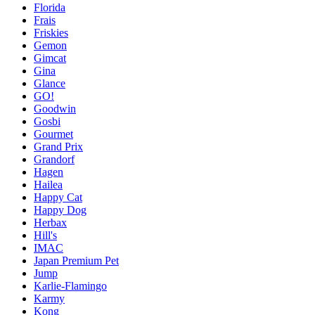
Florida
Frais
Friskies
Gemon
Gimcat
Gina
Glance
GO!
Goodwin
Gosbi
Gourmet
Grand Prix
Grandorf
Hagen
Hailea
Happy Cat
Happy Dog
Herbax
Hill's
IMAC
Japan Premium Pet
Jump
Karlie-Flamingo
Karmy
Kong