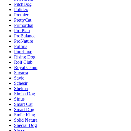
PitchDog
Polidex
Premier
PrettyCat
Primordial
Pro Plan
ProBalance
ProNature
Puffins
PureLuxe
Rising Dog
Rolf Club
Royal Canin
Savarra
Savic
Schesir
Shelma
Simba Dog
Sirius
Smart Cat
Smart Dog
Smile King
Solid Natura
Special Dog
Stuzzy