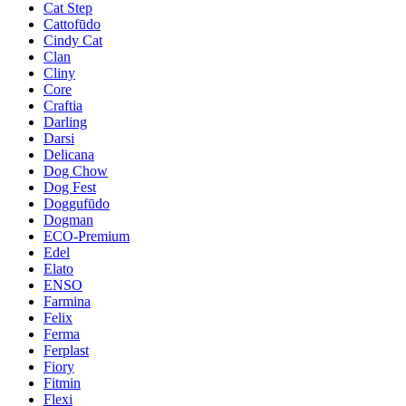
Cat Step
Cattofūdo
Cindy Cat
Clan
Cliny
Core
Craftia
Darling
Darsi
Delicana
Dog Chow
Dog Fest
Doggufūdo
Dogman
ECO-Premium
Edel
Elato
ENSO
Farmina
Felix
Ferma
Ferplast
Fiory
Fitmin
Flexi