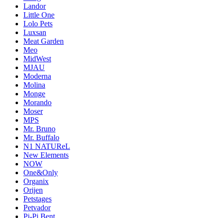
Landor
Little One
Lolo Pets
Luxsan
Meat Garden
Meo
MidWest
MJAU
Moderna
Molina
Monge
Morando
Moser
MPS
Mr. Bruno
Mr. Buffalo
N1 NATUReL
New Elements
NOW
One&Only
Organix
Orijen
Petstages
Petvador
Pi-Pi Bent