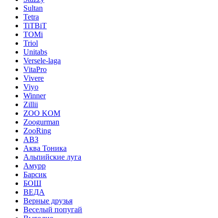
Sultan
Tetra
TiTBiT
TOMi
Triol
Unitabs
Versele-laga
VitaPro
Vivere
Viyo
Winner
Zillii
ZOO KOM
Zoogurman
ZooRing
АВЗ
Аква Тоника
Альпийские луга
Амурр
Барсик
БОШ
ВЕДА
Верные друзья
Веселый попугай