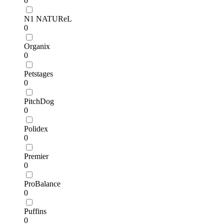
0
N1 NATUReL
0
Organix
0
Petstages
0
PitchDog
0
Polidex
0
Premier
0
ProBalance
0
Puffins
0