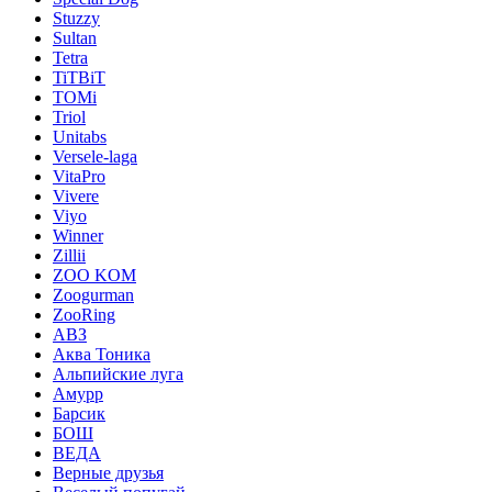
Stuzzy
Sultan
Tetra
TiTBiT
TOMi
Triol
Unitabs
Versele-laga
VitaPro
Vivere
Viyo
Winner
Zillii
ZOO KOM
Zoogurman
ZooRing
АВЗ
Аква Тоника
Альпийские луга
Амурр
Барсик
БОШ
ВЕДА
Верные друзья