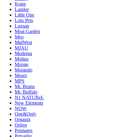
Kong
Landor
Little One
Lolo Pets
Luxsan
Meat Garden
Meo
MidWest
MJAU
Moderna
Molina
Monge
Morando
Moser
MPS
Mr. Bruno
Mr. Buffalo
N1 NATUReL
New Elements
NOW
One&Only
Organix
Orijen
Petstages
Petvador