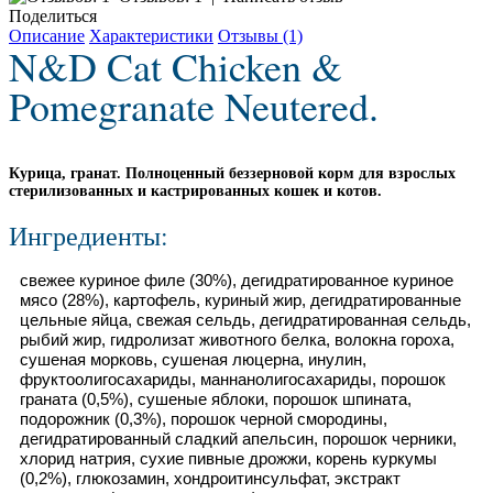
Поделиться
Описание
Характеристики
Отзывы (1)
N&D Cat Chicken &
Pomegranate Neutered.
Курица, гранат. Полноценный беззерновой корм для взрослых
стерилизованных и кастрированных кошек и котов.
Ингредиенты:
свежее куриное филе (30%), дегидратированное куриное
мясо (28%), картофель, куриный жир, дегидратированные
цельные яйца, свежая сельдь, дегидратированная сельдь,
рыбий жир, гидролизат животного белка, волокна гороха,
сушеная морковь, сушеная люцерна, инулин,
фруктоолигосахариды, маннанолигосахариды, порошок
граната (0,5%), сушеные яблоки, порошок шпината,
подорожник (0,3%), порошок черной смородины,
дегидратированный сладкий апельсин, порошок черники,
хлорид натрия, сухие пивные дрожжи, корень куркумы
(0,2%), глюкозамин, хондроитинсульфат, экстракт