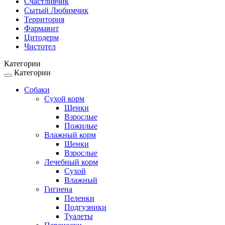
Счастливчик
Сытый Любимчик
Территория
Фармавит
Цитодерм
Чистотел
Категории
Категории
Toggle
navigation
Собаки
Сухой корм
Щенки
Взрослые
Пожилые
Влажный корм
Щенки
Взрослые
Лечебный корм
Сухой
Влажный
Гигиена
Пеленки
Подгузники
Туалеты