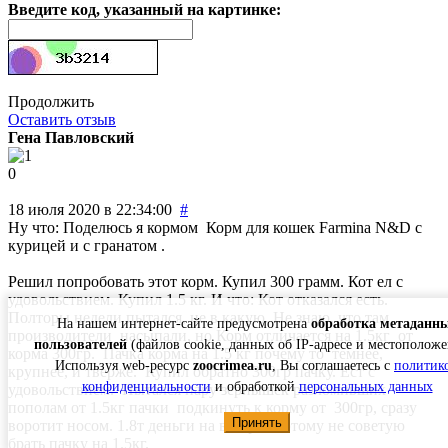
Введите код, указанный на картинке:
Продолжить
Оставить отзыв
Гена Павловский
0
18 июля 2020 в 22:34:00
#
Ну что: Поделюсь я кормом Корм для кошек Farmina N&D с
курицей и с гранатом .
Решил попробовать этот корм. Купил 300 грамм. Кот ел с
удовольствием. Купил 1.5 кг. И что: Кот отказался есть.
Полторы недели пытался, не в какую. Не знаю, что там
На нашем интернет-сайте предусмотрена
обработка метаданн
производители насыпали, но Корм отличается на 1.5кг от
пользователей
(файлов cookie, данных об IP-адресе и местоположе
корма 300гр. Пачка корма на 1.5 кг почему то темнее,
Используя web-ресурс
zoocrimea.ru
, Вы соглашаетесь с
политик
крупнее, и тверже. Купил обратно 300гр пачку. Ест с
конфиденциальности
и обработкой
персональных данных
удовольствием. Пытался пару зернышек разломивших
пополам от 1.5кг пачки подкинуть к корму от 300гр, сразу
Принять
воротит носом. 1.8т деньги на ветер. Поэтому не советую
брать пачку на 1.5кг.