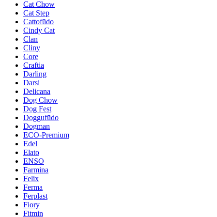
Cat Chow
Cat Step
Cattofūdo
Cindy Cat
Clan
Cliny
Core
Craftia
Darling
Darsi
Delicana
Dog Chow
Dog Fest
Doggufūdo
Dogman
ECO-Premium
Edel
Elato
ENSO
Farmina
Felix
Ferma
Ferplast
Fiory
Fitmin