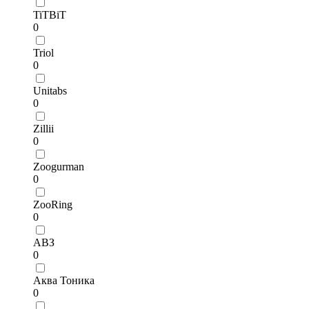
TiTBiT
0
Triol
0
Unitabs
0
Zillii
0
Zoogurman
0
ZooRing
0
АВЗ
0
Аква Тоника
0