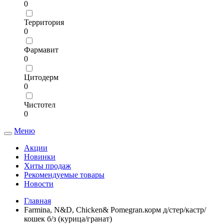
0
Территория
0
Фармавит
0
Цитодерм
0
Чистотел
0
Меню
Toggle
navigation
Акции
Новинки
Хиты продаж
Рекомендуемые товары
Новости
Главная
Farmina, N&D, Chicken& Pomegran.корм д/стер/кастр/
кошек б/з (курица/гранат)