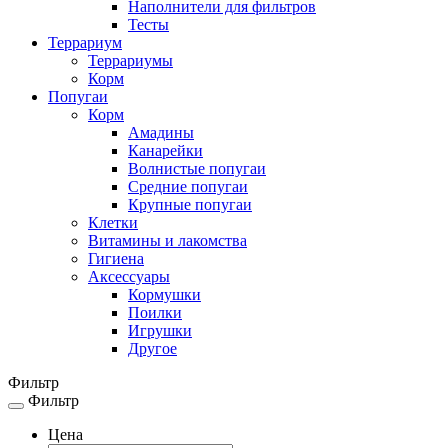
Наполнители для фильтров
Тесты
Террариум
Террариумы
Корм
Попугаи
Корм
Амадины
Канарейки
Волнистые попугаи
Средние попугаи
Крупные попугаи
Клетки
Витамины и лакомства
Гигиена
Аксессуары
Кормушки
Поилки
Игрушки
Другое
Фильтр
Фильтр
Toggle
navigation
Цена