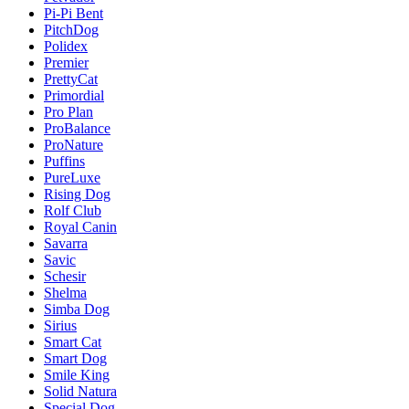
Pi-Pi Bent
PitchDog
Polidex
Premier
PrettyCat
Primordial
Pro Plan
ProBalance
ProNature
Puffins
PureLuxe
Rising Dog
Rolf Club
Royal Canin
Savarra
Savic
Schesir
Shelma
Simba Dog
Sirius
Smart Cat
Smart Dog
Smile King
Solid Natura
Special Dog