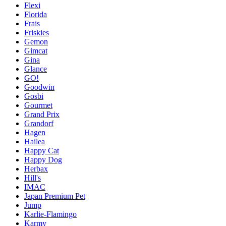
Flexi
Florida
Frais
Friskies
Gemon
Gimcat
Gina
Glance
GO!
Goodwin
Gosbi
Gourmet
Grand Prix
Grandorf
Hagen
Hailea
Happy Cat
Happy Dog
Herbax
Hill's
IMAC
Japan Premium Pet
Jump
Karlie-Flamingo
Karmy