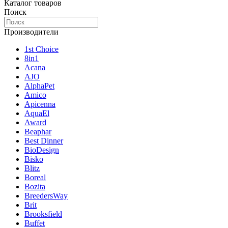
Каталог товаров
Поиск
Производители
1st Choice
8in1
Acana
AJO
AlphaPet
Amico
Apicenna
AquaEl
Award
Beaphar
Best Dinner
BioDesign
Bisko
Blitz
Boreal
Bozita
BreedersWay
Brit
Brooksfield
Buffet