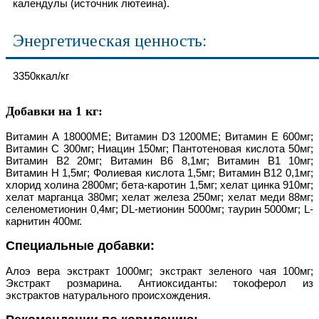
календулы (источник лютеина).
Энергетическая ценность:
3350ккал/кг
Добавки на 1 кг:
Витамин А 18000МЕ; Витамин D3 1200МЕ; Витамин Е 600мг;
Витамин С 300мг; Ниацин 150мг; Пантотеновая кислота 50мг;
Витамин В2 20мг; Витамин В6 8,1мг; Витамин В1 10мг;
Витамин H 1,5мг; Фолиевая кислота 1,5мг; Витамин B12 0,1мг;
хлорид холина 2800мг; бета-каротин 1,5мг; хелат цинка 910мг;
хелат марганца 380мг; хелат железа 250мг; хелат меди 88мг;
селенометионин 0,4мг; DL-метионин 5000мг; таурин 5000мг; L-
карнитин 400мг.
Специальные добавки:
Алоэ вера экстракт 1000мг; экстракт зеленого чая 100мг;
Экстракт розмарина. Антиоксиданты: токоферол из
экстрактов натурального происхождения.