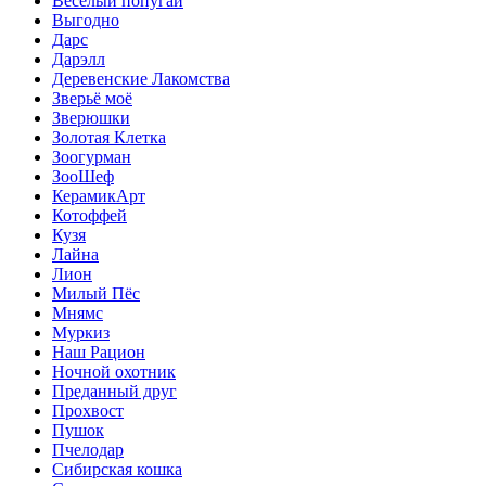
Веселый попугай
Выгодно
Дарс
Дарэлл
Деревенские Лакомства
Зверьё моё
Зверюшки
Золотая Клетка
Зоогурман
ЗооШеф
КерамикАрт
Котоффей
Кузя
Лайна
Лион
Милый Пёс
Мнямс
Муркиз
Наш Рацион
Ночной охотник
Преданный друг
Прохвост
Пушок
Пчелодар
Сибирская кошка