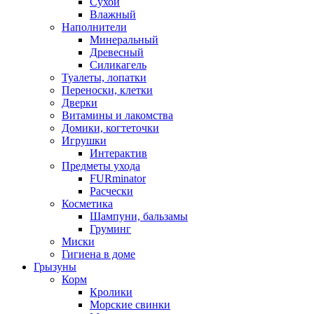
Сухой
Влажный
Наполнители
Минеральный
Древесный
Силикагель
Туалеты, лопатки
Переноски, клетки
Дверки
Витамины и лакомства
Домики, когтеточки
Игрушки
Интерактив
Предметы ухода
FURminator
Расчески
Косметика
Шампуни, бальзамы
Груминг
Миски
Гигиена в доме
Грызуны
Корм
Кролики
Морские свинки