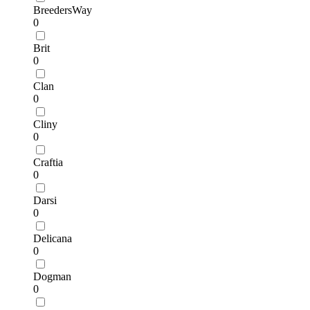
BreedersWay
0
Brit
0
Clan
0
Cliny
0
Craftia
0
Darsi
0
Delicana
0
Dogman
0