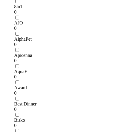
8in1
0
AJO
0
AlphaPet
0
Apicenna
0
AquaEl
0
Award
0
Best Dinner
0
Bisko
0